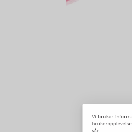
Vi bruker informa
brukeropplevelsen
vår.