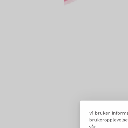
Vi bruker informa
brukeropplevelsen
vår.