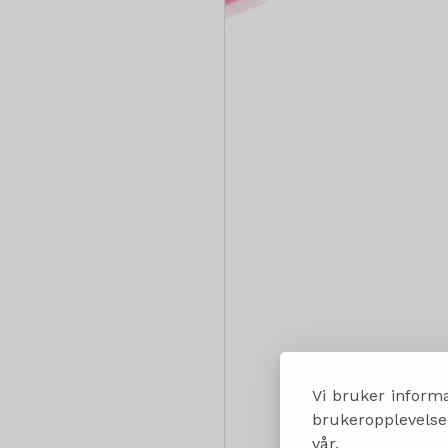
Vi bruker informa
brukeropplevelsen
vår.