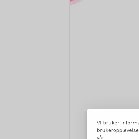
Vi bruker informa
brukeropplevelsen
vår.