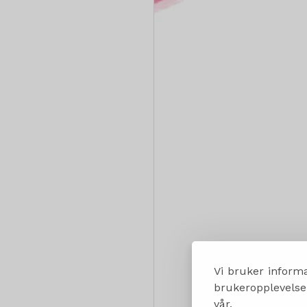
Vi bruker informa
brukeropplevelsen
vår.