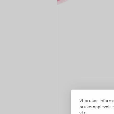
Vi bruker informa
brukeropplevelsen
vår.