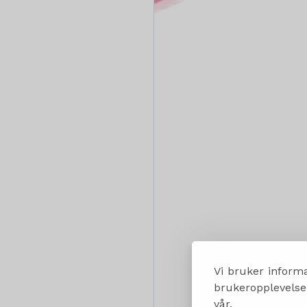
Vi bruker informa
brukeropplevelsen
vår.