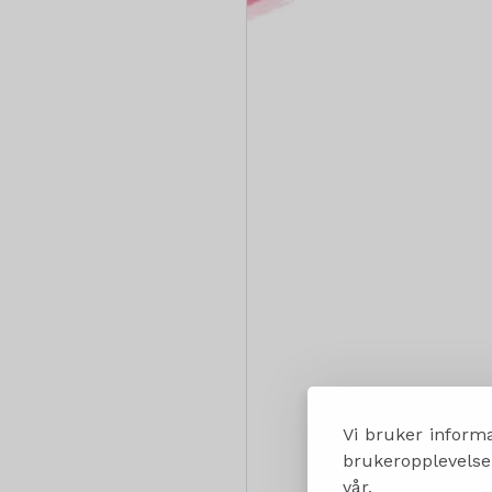
Vi bruker informa
brukeropplevelsen
vår.