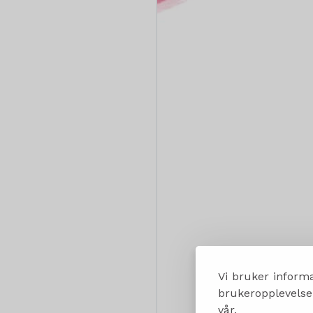
Vi bruker informa
brukeropplevelsen
vår.