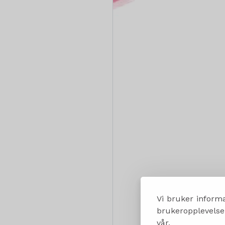
Vi bruker informa
brukeropplevelsen
vår.