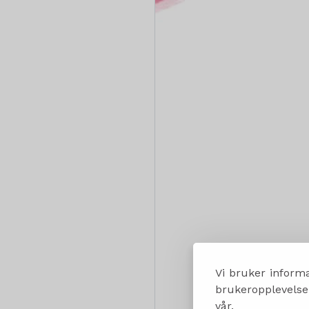
Vi bruker informa
brukeropplevelsen
vår.