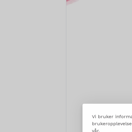
Vi bruker informa
brukeropplevelsen
vår.