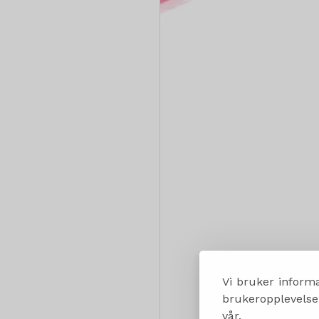
Vi bruker informa
brukeropplevelsen
vår.