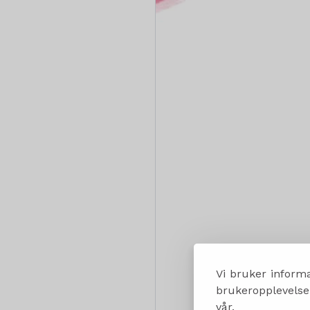
Vi bruker informa
brukeropplevelsen
vår.