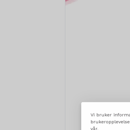
Vi bruker informa
brukeropplevelsen
vår.