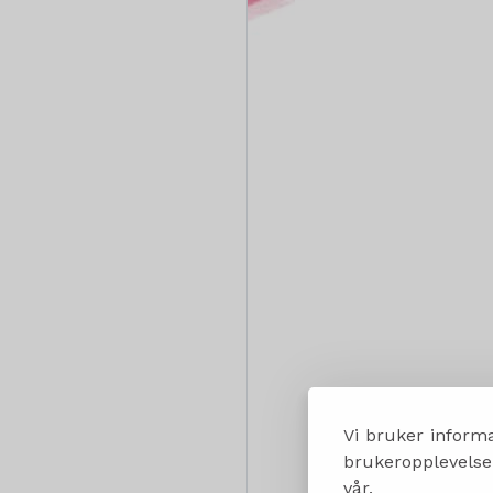
Vi bruker informa
brukeropplevelsen
vår.