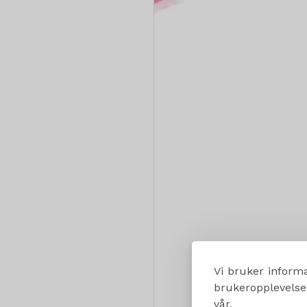
Vi bruker informa
brukeropplevelsen
vår.