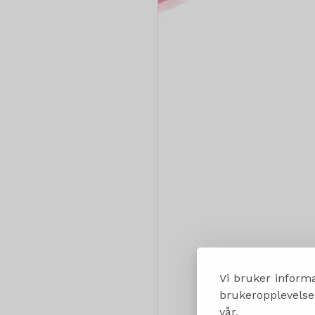
Vi bruker informa
brukeropplevelsen
vår.