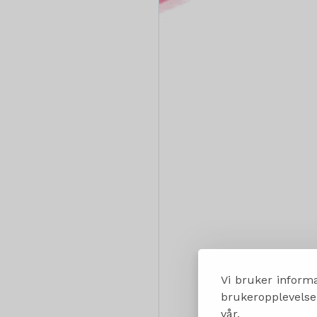
Vi bruker informa
brukeropplevelsen
vår.