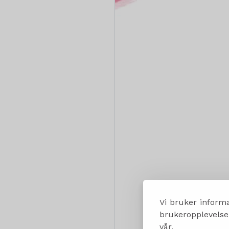
Vi bruker informa
brukeropplevelsen
vår.