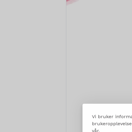
Vi bruker informa
brukeropplevelsen
vår.