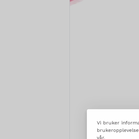
Vi bruker informa
brukeropplevelsen
vår.