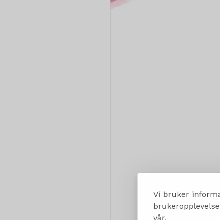
Vi bruker informa
brukeropplevelsen
vår.