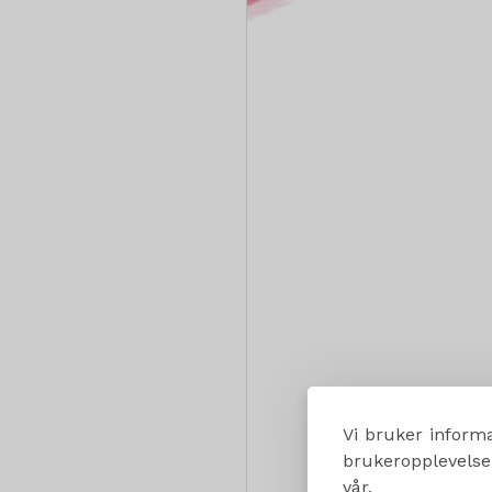
Vi bruker informa
brukeropplevelsen
vår.