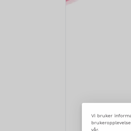
Vi bruker informa
brukeropplevelsen
vår.