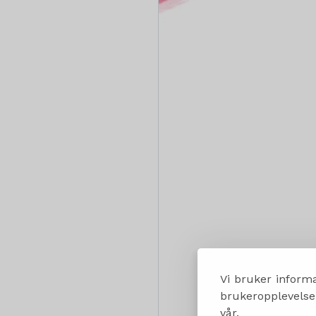
Vi bruker informa
brukeropplevelsen
vår.