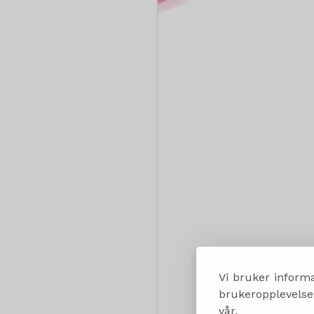
Vi bruker informa
brukeropplevelsen
vår.