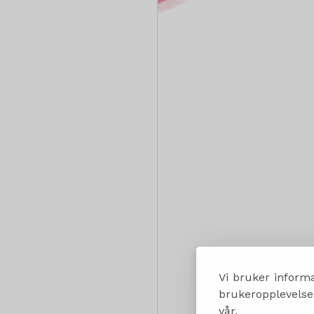
Vi bruker informa
brukeropplevelsen
vår.