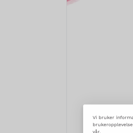
Vi bruker informa
brukeropplevelsen
vår.