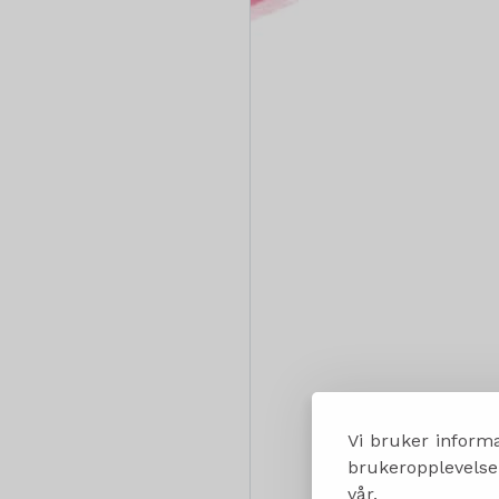
Vi bruker informa
brukeropplevelsen
vår.