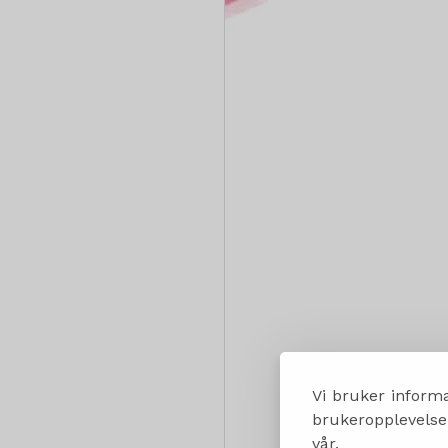
Vi bruker informa
brukeropplevelsen
vår.