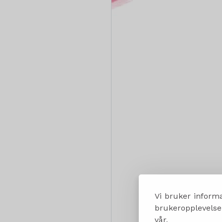
Vi bruker informa
brukeropplevelsen
vår.