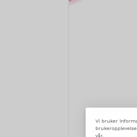
Vi bruker informa
brukeropplevelsen
vår.