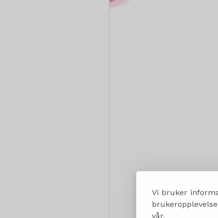
Vi bruker informa
brukeropplevelsen
vår.