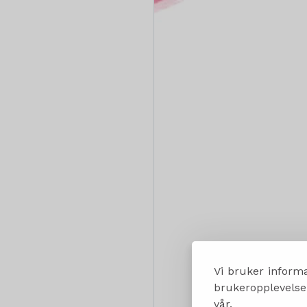
Vi bruker informa
brukeropplevelsen
vår.