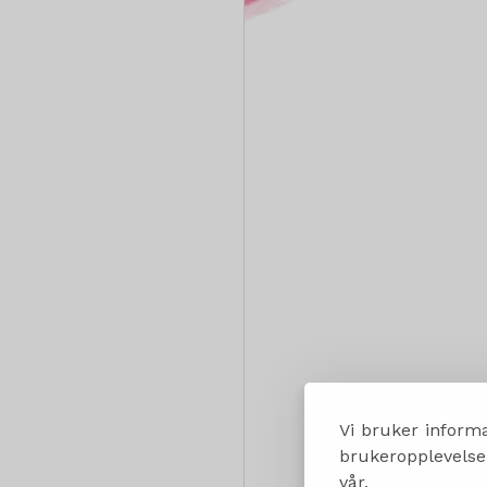
Vi bruker informa
brukeropplevelsen
vår.