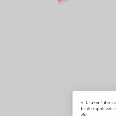
Vi bruker informa
brukeropplevelsen
vår.