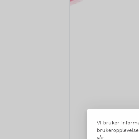
Vi bruker informa
brukeropplevelsen
vår.