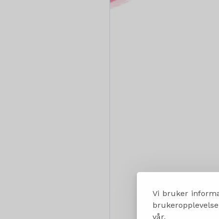
Vi bruker informa
brukeropplevelsen
vår.