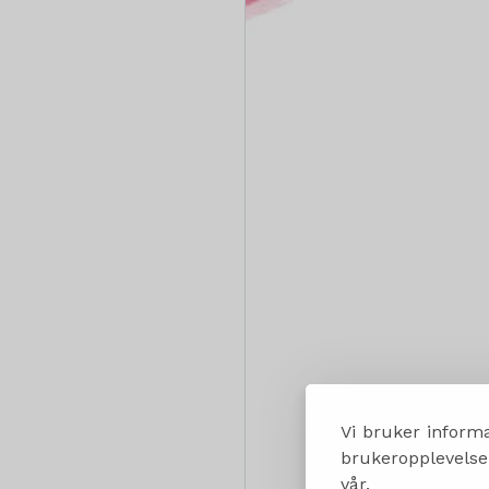
Vi bruker informa
brukeropplevelsen
vår.