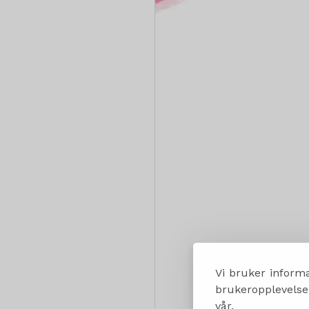
Vi bruker informa
brukeropplevelsen
vår.