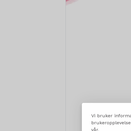
Vi bruker informa
brukeropplevelsen
vår.