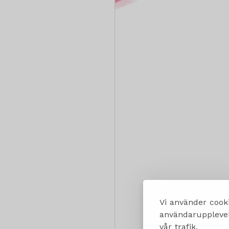
Vi använder cooki
användarupplevels
vår trafik.