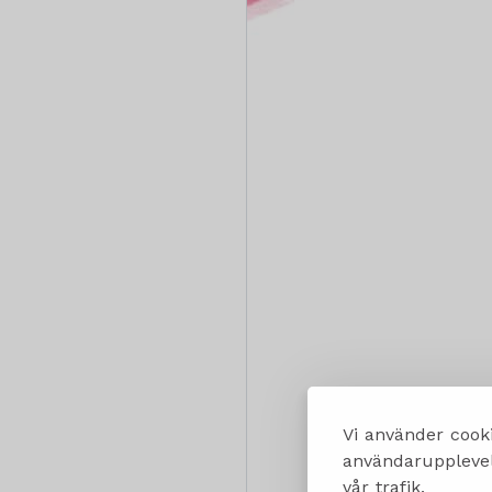
Vi använder cooki
användarupplevels
vår trafik.