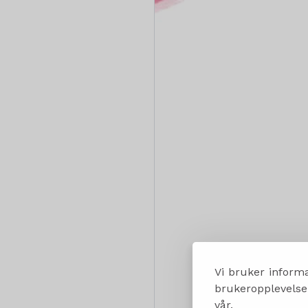
Vi bruker informa
brukeropplevelsen
vår.