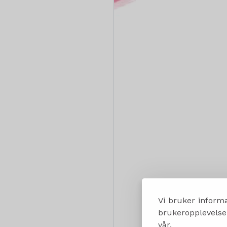
Vi bruker informa
brukeropplevelsen
vår.