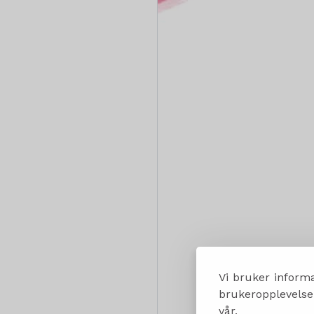
Vi bruker informa
brukeropplevelsen
vår.