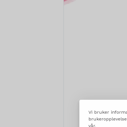
Vi bruker informa
brukeropplevelsen
vår.