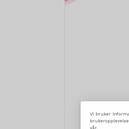
Vi bruker informa
brukeropplevelsen
vår.