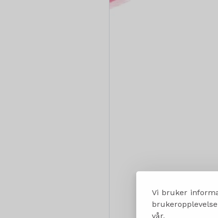
Vi bruker informa
brukeropplevelsen
vår.